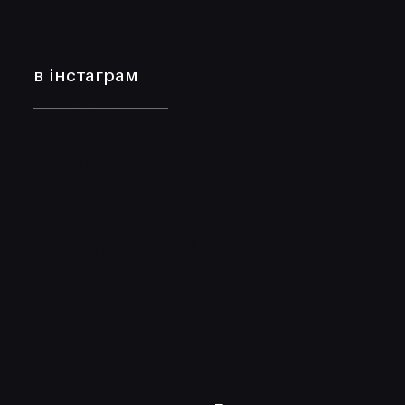
Rights
в інстаграм
Reserved.
ФОП
Трегуб
О.Б., ТОВ