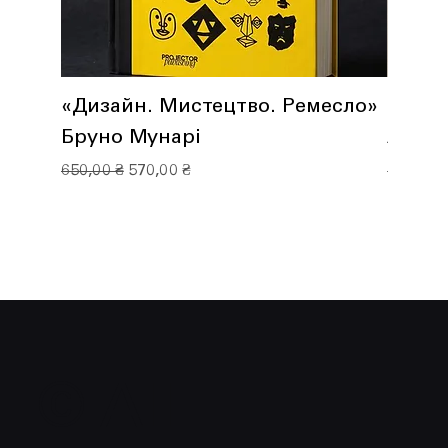
«Дизайн. Мистецтво. Ремесло»
Історі
Бруно Мунарі
Анато
Звичайна ціна
За розпродажем
Звичайн
650,00 ₴
570,00 ₴
960,00 
© All