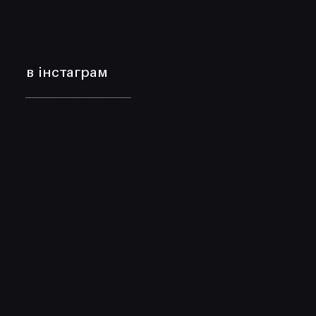
Rights
в інстаграм
Reserved.
ФОП
Трегуб
О.Б., ТОВ