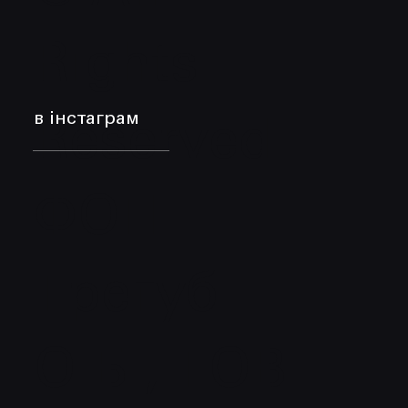
Rights
в інстаграм
Reserved.
ФОП
Трегуб
О.Б., ТОВ