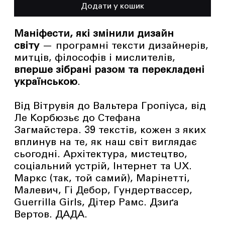
Додати у кошик
Маніфести, які змінили дизайн
світу
— програмні тексти дизайнерів,
митців, філософів і мислителів,
вперше зібрані разом та перекладені
українською
.
Від Вітрувія до Вальтера Гропіуса, від
Ле Корбюзьє до Стефана
Загмайстера. 39 текстів, кожен з яких
вплинув на те, як наш світ виглядає
сьогодні. Архітектура, мистецтво,
соціальний устрій, Інтернет та UX.
Маркс (так, той самий), Марінетті,
Малевич, Гі Дебор, Гундертвассер,
Guerrilla Girls, Дітер Рамс. Дзиґа
Вертов. ДАДА.