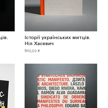
ців.
Історії українських митців.
Ніл Хасевич
Ціна
960,00 ₴