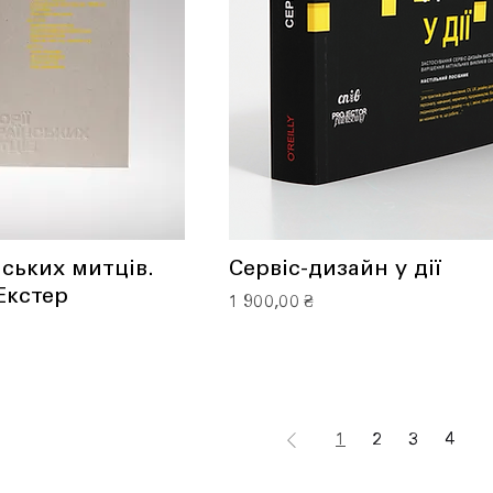
нських митців.
Сервіс-дизайн у дії
Екстер
Ціна
1 900,00 ₴
1
2
3
4