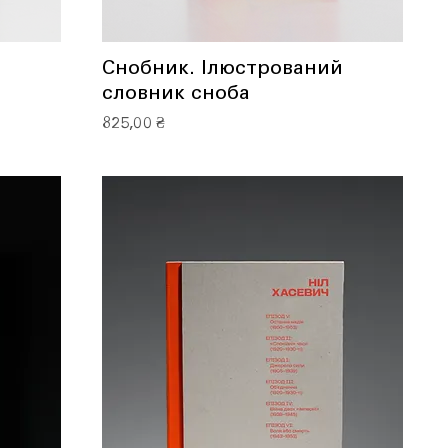
Снобник. Ілюстрований
словник сноба
Ціна
825,00 ₴