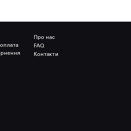
Про нас
 оплата
FAQ
ернення
Контакти
+380961273582
store@prjctr.com