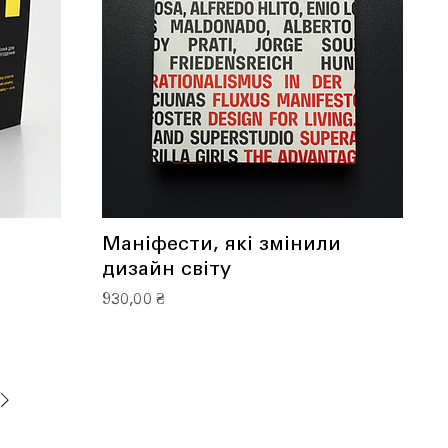
Маніфести, які змінили
дизайн світу
Ціна
930,00 ₴