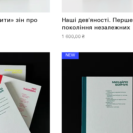
ити» зін про
Наші дев'яності. Перше
покоління незалежних
Ціна
1 600,00 ₴
NEW