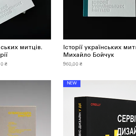
нських митців.
Історії українських мит
рії
Михайло Бойчук
зпродажем
Ціна
00 ₴
960,00 ₴
NEW