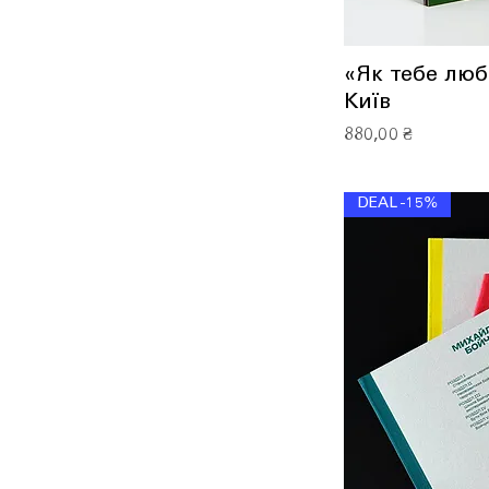
«Як тебе люб
Київ
Ціна
880,00 ₴
DEAL -15%