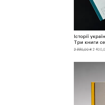
Історії украї
Три книги се
Звичайна ціна
За ро
2 880,00 ₴
2 400,