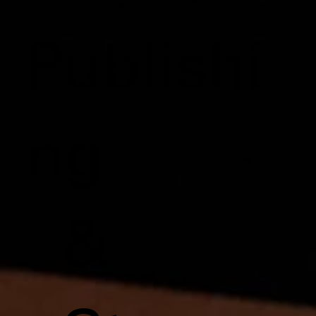
Publishi
ng
&